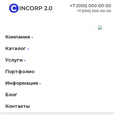
+7 (000) 000-00-00
+7 (000) 000-00-00
Компания
Информация
Вопрос-ответ
Каталог
Вопрос-ответ
Услуги
Портфолио
Какая редакция 1С-Битрикс нужна для работы
Информация
данного решения?
Блог
Любая редакция начиная от ред. "Старт". Но даже на
данной, минимальной редакции, Вы получаете все
Контакты
возможности решения без ограничений.